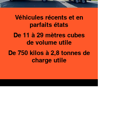
Véhicules récents et en
parfaits états
De 11 à 29 mètres cubes
de volume utile
De 750 kilos à 2,8 tonnes de
charge utile
CONTACT
Gsm Lux :
00352 691 671 802
Gsm Bel :
0032 474 696 039
Advensys.multiservices@gmail.com